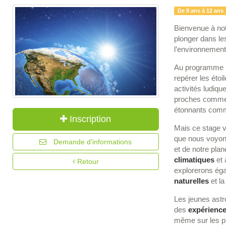
De 8 ans à 12 ans
Bienvenue à not
plonger dans les
l’environnement 
Au programme : 
repérer les éto
activités ludiqu
proches comme 
étonnants com
Inscription
Mais ce stage v
que nous voyons
Demande d'informations
et de notre pla
climatiques
et 
Retour
explorerons éga
naturelles
et la
Les jeunes astr
des
expérience
même sur les ph