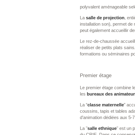
polyvalent aménageable sel
La
salle de projection
, ent
installation son), permet de
peut également accueillir d
Le rez-de-chaussée accueil
réaliser de petits plats sain
formations ou séminaires pou
Premier étage
Le premier étage combine les
les
bureaux des animateu
La “
classe maternelle
” acc
coussins, tapis et tables ad
d’animation dédiées aux 5-7 
La "
salle ethnique
" est un p
du CRIE. Dans ce conservato