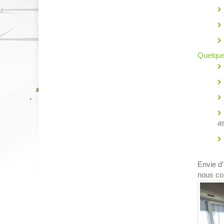
Quelque
as
Envie d’
nous con