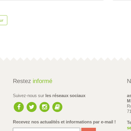
ur
Restez
informé
N
Suivez-nous sur
les réseaux sociaux
a
M
R
7
Recevez nos actualités et informations
par e-mail !
Te
s