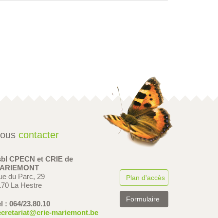
ous
contacter
sbl CPECN et CRIE de
ARIEMONT
ue du Parc, 29
Plan d'accès
170 La Hestre
Formulaire
l : 064/23.80.10
ecretariat@crie-mariemont.be