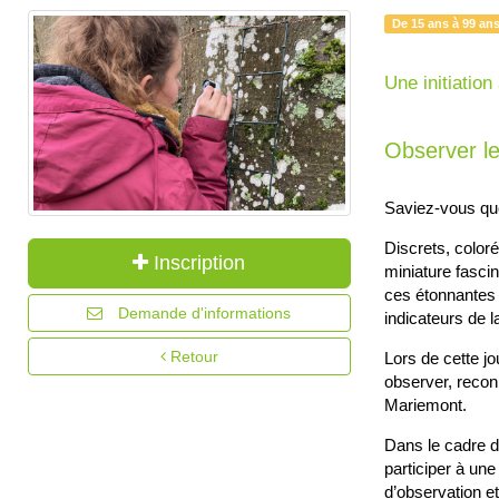
De 15 ans à 99 an
Une initiatio
Observer l
Saviez-vous que 
Discrets, color
Inscription
miniature fasc
ces étonnantes 
Demande d'informations
indicateurs de 
Retour
Lors de cette jo
observer, recon
Mariemont.
Dans le cadre d
participer à une
d’observation e