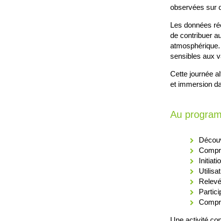
observées sur d
Les données réc
de contribuer au 
atmosphérique. E
sensibles aux v
Cette journée al
et immersion da
Au progra
Découv
Compré
Initiat
Utilisa
Relevé
Partici
Compré
Une activité con