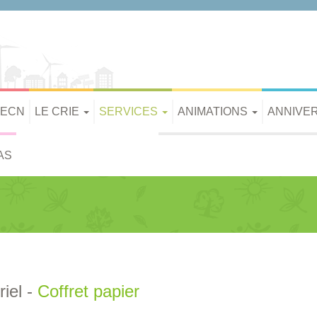
PECN
LE CRIE
SERVICES
ANIMATIONS
ANNIVE
AS
iel -
Coffret papier