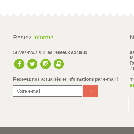
Restez
informé
N
Suivez-nous sur
les réseaux sociaux
a
M
R
7
Recevez nos actualités et informations
par e-mail !
Te
s