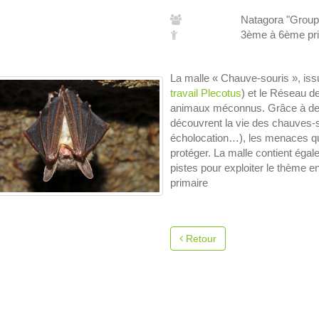
Natagora "Group
3ème à 6ème pr
La malle « Chauve-souris », issu
travail Plecotus
) et le Réseau 
animaux méconnus. Grâce à des 
découvrent la vie des chauves-s
écholocation…), les menaces qui
protéger. La malle contient ég
pistes pour exploiter le thème e
primaire
Retour