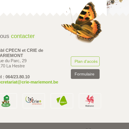
ous
contacter
sbl CPECN et CRIE de
ARIEMONT
ue du Parc, 29
Plan d'accès
170 La Hestre
Formulaire
l : 064/23.80.10
ecretariat@crie-mariemont.be