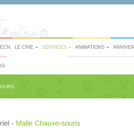
PECN
LE CRIE
SERVICES
ANIMATIONS
ANNIVE
AS
SOURIS
iel -
Malle Chauve-souris