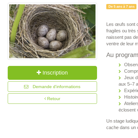
De 5 ans à 7 ans
Les œufs sont o
fragiles ou très
naissent pas de
ventre de leur
Au progra
Observ
Compre
Inscription
Jeux d
aux 5–7 a
Demande d'informations
Expérie
Histoir
Retour
Atelier
éclosent 
Un stage ludique
cache dans un 