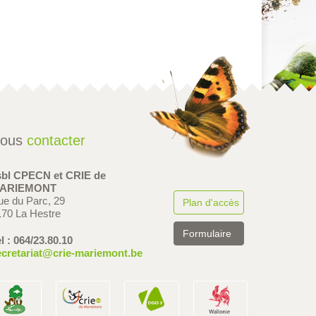
ous
contacter
sbl CPECN et CRIE de
ARIEMONT
ue du Parc, 29
Plan d'accès
170 La Hestre
Formulaire
l : 064/23.80.10
ecretariat@crie-mariemont.be